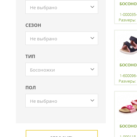
БОСОН
Не выбрано
1-000035
Размеры: 
СЕЗОН
регистр
Не выбрано
ТИП
БОСОН
Босоножки
1-600096
Размеры: 
ПОЛ
регистр
Не выбрано
БОСОН
1-000118