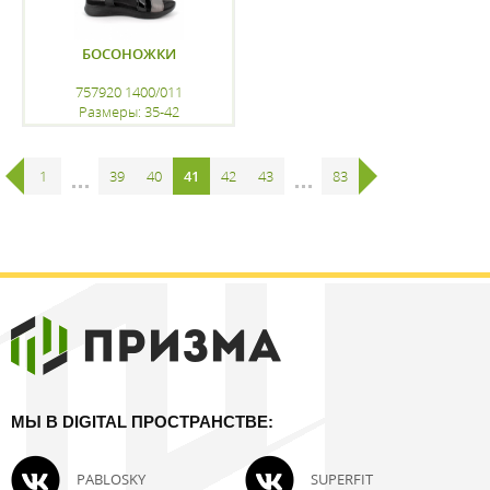
БОСОНОЖКИ
757920 1400/011
Размеры: 35-42
регистрацию
1
...
39
40
41
42
43
...
83
МЫ В DIGITAL ПРОСТРАНСТВЕ:
PABLOSKY
SUPERFIT